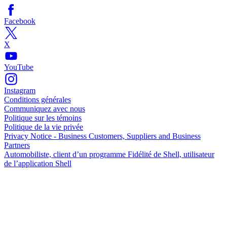
Facebook
X
YouTube
Instagram
Conditions générales
Communiquez avec nous
Politique sur les témoins
Politique de la vie privée
Privacy Notice - Business Customers, Suppliers and Business
Partners
Automobiliste, client d’un programme Fidélité de Shell, utilisateur
de l’application Shell