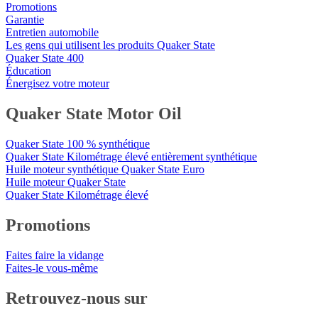
Promotions
Garantie
Entretien automobile
Les gens qui utilisent les produits Quaker State
Quaker State 400
Éducation
Énergisez votre moteur
Quaker State Motor Oil
Quaker State 100 % synthétique
Quaker State Kilométrage élevé entièrement synthétique
Huile moteur synthétique Quaker State Euro
Huile moteur Quaker State
Quaker State Kilométrage élevé
Promotions
Faites faire la vidange
Faites-le vous-même
Retrouvez-nous sur