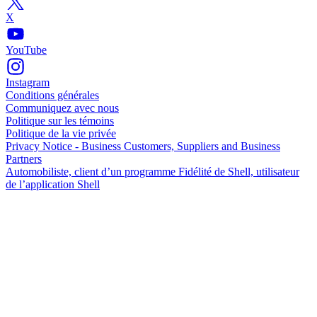
X
YouTube
Instagram
Conditions générales
Communiquez avec nous
Politique sur les témoins
Politique de la vie privée
Privacy Notice - Business Customers, Suppliers and Business
Partners
Automobiliste, client d’un programme Fidélité de Shell, utilisateur
de l’application Shell