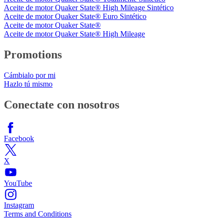
Aceite de motor Quaker State® High Mileage Sintético
Aceite de motor Quaker State® Euro Sintético
Aceite de motor Quaker State®
Aceite de motor Quaker State® High Mileage
Promotions
Cámbialo por mi
Hazlo tú mismo
Conectate con nosotros
Facebook
X
YouTube
Instagram
Terms and Conditions