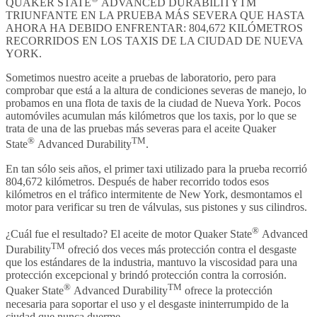
QUAKER STATE
ADVANCED DURABILITYTM
TRIUNFANTE EN LA PRUEBA MÁS SEVERA QUE HASTA
AHORA HA DEBIDO ENFRENTAR: 804,672 KILÓMETROS
RECORRIDOS EN LOS TAXIS DE LA CIUDAD DE NUEVA
YORK.
Sometimos nuestro aceite a pruebas de laboratorio, pero para
comprobar que está a la altura de condiciones severas de manejo, lo
probamos en una flota de taxis de la ciudad de Nueva York. Pocos
automóviles acumulan más kilómetros que los taxis, por lo que se
trata de una de las pruebas más severas para el aceite Quaker
®
TM
State
Advanced Durability
.
En tan sólo seis años, el primer taxi utilizado para la prueba recorrió
804,672 kilómetros. Después de haber recorrido todos esos
kilómetros en el tráfico intermitente de New York, desmontamos el
motor para verificar su tren de válvulas, sus pistones y sus cilindros.
®
¿Cuál fue el resultado? El aceite de motor Quaker State
Advanced
TM
Durability
ofreció dos veces más protección contra el desgaste
que los estándares de la industria, mantuvo la viscosidad para una
protección excepcional y brindó protección contra la corrosión.
®
TM
Quaker State
Advanced Durability
ofrece la protección
necesaria para soportar el uso y el desgaste ininterrumpido de la
ciudad que nunca duerme.